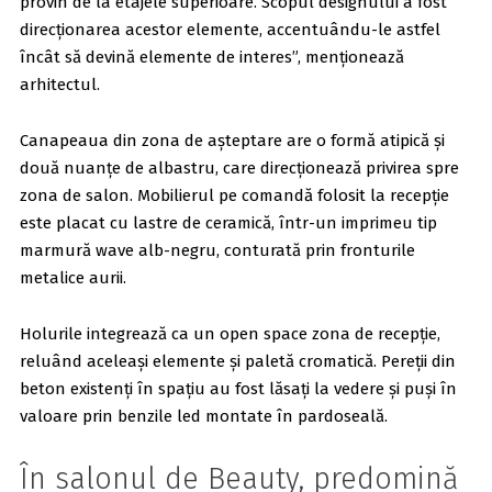
provin de la etajele superioare. Scopul designului a fost
direcționarea acestor elemente, accentuându-le astfel
încât să devină elemente de interes”, menționează
arhitectul.
Canapeaua din zona de așteptare are o formă atipică și
două nuanțe de albastru, care direcționează privirea spre
zona de salon. Mobilierul pe comandă folosit la recepție
este placat cu lastre de ceramică, într-un imprimeu tip
marmură wave alb-negru, conturată prin fronturile
metalice aurii.
Holurile integrează ca un open space zona de recepție,
reluând aceleași elemente și paletă cromatică. Pereții din
beton existenți în spațiu au fost lăsați la vedere și puși în
valoare prin benzile led montate în pardoseală.
În salonul de Beauty, predomină