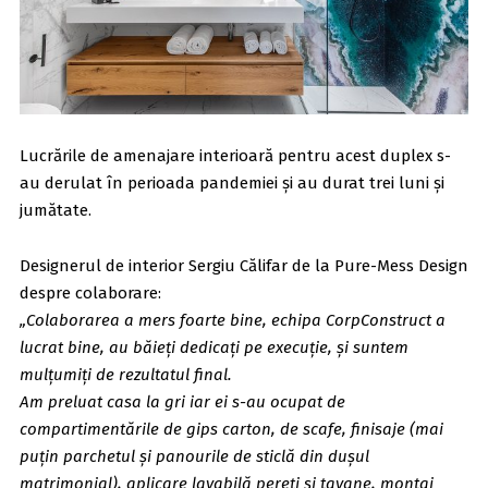
Lucrările de amenajare interioară pentru acest duplex s-
au derulat în perioada pandemiei și au durat trei luni și
jumătate.
Designerul de interior Sergiu Călifar de la Pure-Mess Design
despre colaborare:
„Colaborarea a mers foarte bine, echipa CorpConstruct a
lucrat bine, au băieți dedicați pe execuție, și suntem
mulțumiți de rezultatul final.
Am preluat casa la gri iar ei s-au ocupat de
compartimentările de gips carton, de scafe, finisaje (mai
puțin parchetul și panourile de sticlă din dușul
matrimonial), aplicare lavabilă pereți și tavane, montaj