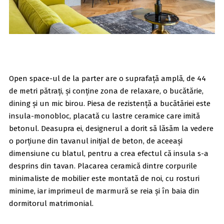
Open space-ul de la parter are o suprafață amplă, de 44
de metri pătrați, și conține zona de relaxare, o bucătărie,
dining și un mic birou. Piesa de rezistență a bucătăriei este
insula-monobloc, placată cu lastre ceramice care imită
betonul. Deasupra ei, designerul a dorit să lăsăm la vedere
o porțiune din tavanul inițial de beton, de aceeași
dimensiune cu blatul, pentru a crea efectul că insula s-a
desprins din tavan. Placarea ceramică dintre corpurile
minimaliste de mobilier este montată de noi, cu rosturi
minime, iar imprimeul de marmură se reia și în baia din
dormitorul matrimonial.