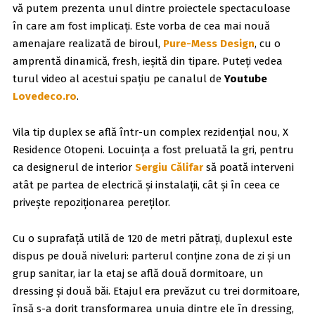
vă putem prezenta unul dintre proiectele spectaculoase
în care am fost implicați. Este vorba de cea mai nouă
amenajare realizată de biroul,
Pure-Mess Design
, cu o
amprentă dinamică, fresh, ieșită din tipare. Puteți vedea
turul video al acestui spațiu pe canalul de
Youtube
Lovedeco.ro
.
Vila tip duplex se află într-un complex rezidențial nou, X
Residence Otopeni. Locuința a fost preluată la gri, pentru
ca designerul de interior
Sergiu Călifar
să poată interveni
atât pe partea de electrică și instalații, cât și în ceea ce
privește repoziționarea pereților.
Cu o suprafață utilă de 120 de metri pătrați, duplexul este
dispus pe două niveluri: parterul conține zona de zi și un
grup sanitar, iar la etaj se află două dormitoare, un
dressing și două băi. Etajul era prevăzut cu trei dormitoare,
însă s-a dorit transformarea unuia dintre ele în dressing,