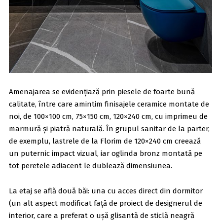
Amenajarea se evidențiază prin piesele de foarte bună
calitate, între care amintim finisajele ceramice montate de
noi, de 100×100 cm, 75×150 cm, 120×240 cm, cu imprimeu de
marmură și piatră naturală. În grupul sanitar de la parter,
de exemplu, lastrele de la Florim de 120×240 cm creează
un puternic impact vizual, iar oglinda bronz montată pe
tot peretele adiacent le dublează dimensiunea.
La etaj se află două băi: una cu acces direct din dormitor
(un alt aspect modificat față de proiect de designerul de
interior, care a preferat o ușă glisantă de sticlă neagră