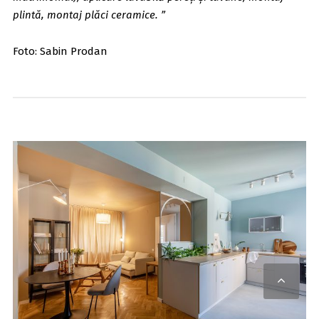
plintă, montaj plăci ceramice. ”
Foto: Sabin Prodan
Scro