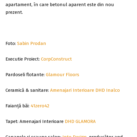
apartament, în care betonul aparent este din nou
prezent.
Foto:
Sabin Prodan
Executie Proiect:
CorpConstruct
Pardoseli flotante:
Glamour Floors
Ceramică & sanitare:
Amenajari Interioare DHD Inalco
Faianță băi:
41zero42
Tapet: Amenajari Interioare
DHD GLAMORA
Canapele și scaune salon:
Into Design
, producător and