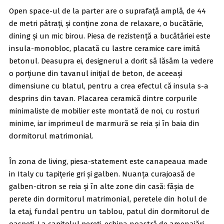
Open space-ul de la parter are o suprafață amplă, de 44
de metri pătrați, și conține zona de relaxare, o bucătărie,
dining și un mic birou. Piesa de rezistență a bucătăriei este
insula-monobloc, placată cu lastre ceramice care imită
betonul. Deasupra ei, designerul a dorit să lăsăm la vedere
o porțiune din tavanul inițial de beton, de aceeași
dimensiune cu blatul, pentru a crea efectul că insula s-a
desprins din tavan. Placarea ceramică dintre corpurile
minimaliste de mobilier este montată de noi, cu rosturi
minime, iar imprimeul de marmură se reia și în baia din
dormitorul matrimonial.
În zona de living, piesa-statement este canapeaua made
in Italy cu tapițerie gri și galben. Nuanța curajoasă de
galben-citron se reia și în alte zone din casă: fâșia de
perete din dormitorul matrimonial, peretele din holul de
la etaj, fundal pentru un tablou, patul din dormitorul de
oaspeți. La capitolul pereți, echipa noastră de amenajări