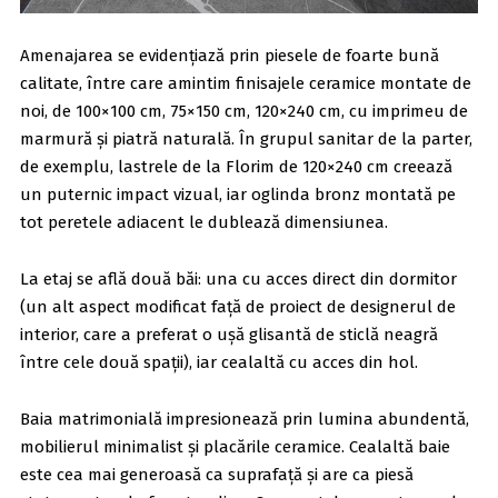
Amenajarea se evidențiază prin piesele de foarte bună
calitate, între care amintim finisajele ceramice montate de
noi, de 100×100 cm, 75×150 cm, 120×240 cm, cu imprimeu de
marmură și piatră naturală. În grupul sanitar de la parter,
de exemplu, lastrele de la Florim de 120×240 cm creează
un puternic impact vizual, iar oglinda bronz montată pe
tot peretele adiacent le dublează dimensiunea.
La etaj se află două băi: una cu acces direct din dormitor
(un alt aspect modificat față de proiect de designerul de
interior, care a preferat o ușă glisantă de sticlă neagră
între cele două spații), iar cealaltă cu acces din hol.
Baia matrimonială impresionează prin lumina abundentă,
mobilierul minimalist și placările ceramice. Cealaltă baie
este cea mai generoasă ca suprafață și are ca piesă