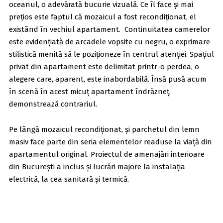
oceanul, o adevărată bucurie vizuală. Ce îl face și mai
prețios este faptul că mozaicul a fost recondiționat, el
existând în vechiul apartament. Continuitatea camerelor
este evidențiată de arcadele vopsite cu negru, o exprimare
stilistică menită să le poziționeze în centrul atenției. Spațiul
privat din apartament este delimitat printr-o perdea, o
alegere care, aparent, este inabordabilă. Însă pusă acum
în scenă în acest micuț apartament îndrăzneț,
demonstrează contrariul.
Pe lângă mozaicul recondiționat, și parchetul din lemn
masiv face parte din seria elementelor readuse la viață din
apartamentul original. Proiectul de amenajări interioare
din București a inclus și lucrări majore la instalația
electrică, la cea sanitară și termică.