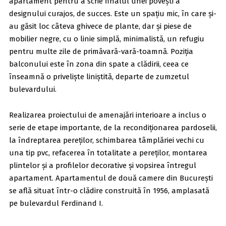
apartament pentru a scrie finalul unei povești a
designului curajos, de succes. Este un spațiu mic, în care și-
au găsit loc câteva ghivece de plante, dar și piese de
mobilier negre, cu o linie simplă, minimalistă, un refugiu
pentru multe zile de primăvară-vară-toamnă. Poziția
balconului este în zona din spate a clădirii, ceea ce
înseamnă o priveliște liniștită, departe de zumzetul
bulevardului.
Realizarea proiectului de amenajări interioare a inclus o
serie de etape importante, de la recondiționarea pardoselii,
la îndreptarea pereților, schimbarea tâmplăriei vechi cu
una tip pvc, refacerea în totalitate a pereților, montarea
plintelor și a profilelor decorative și vopsirea întregul
apartament. Apartamentul de două camere din București
se află situat într-o clădire construită în 1956, amplasată
pe bulevardul Ferdinand I.