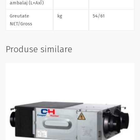
ambalaj (L×AxÎ)
Greutate
kg
54/61
NET/Gross
Produse similare