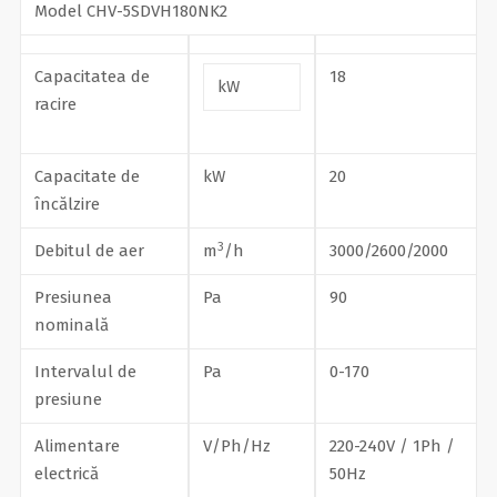
Model CHV-5SDVH180NK2
Capacitatea de
18
kW
racire
Capacitate de
kW
20
încălzire
3
Debitul de aer
m
/h
3000/2600/2000
Presiunea
Pa
90
nominală
Intervalul de
Pa
0-170
presiune
Alimentare
V/Ph/Hz
220-240V / 1Ph /
electrică
50Hz