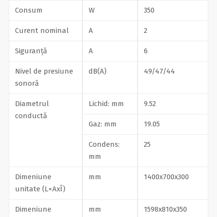
Consum
W
350
Curent nominal
А
2
Siguranță
А
6
Nivel de presiune
dB(A)
49/47/44
sonoră
Diametrul
Lichid: mm
9.52
conductă
Gaz: mm
19.05
Condens:
25
mm
Dimeniune
mm
1400x700x300
unitate (L×AxÎ)
Dimeniune
mm
1598x810x350