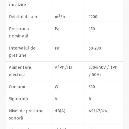
încălzire
3
Debitul de aer
m
/h
1200
Presiunea
Pa
150
nominală
Intervalul de
Pa
50-200
presiune
Alimentare
V/Ph/Hz
220-240V / 1Ph
electrică
/ 50Hz
Consum
W
350
Siguranță
А
6
Nivel de presiune
dB(A)
49/47/44
sonoră