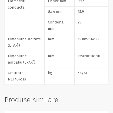
Diametrul
Lichid: mm
9.52
conductă
Gaz: mm
15.9
Condens:
25
mm
Dimeniune unitate
mm
1530х754х300
(L×AxÎ)
Dimeniune
mm
1598х810х350
ambalaj (L×AxÎ)
Greutate
kg
54/61
NET/Gross
Produse similare