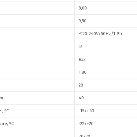
8,00
9,50
~220-240V/50Hz/1 Ph
51
R32
1,80
20
 m
40
 , ºC
-15/+43
ire, ºC
-22/+20
70/20