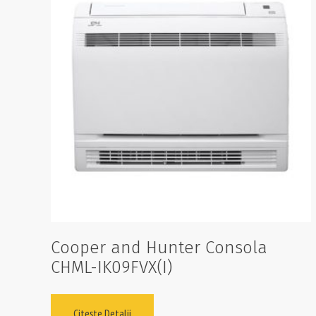
Cooper and Hunter Consola
CHML-IK09FVX(I)
Citește Detalii