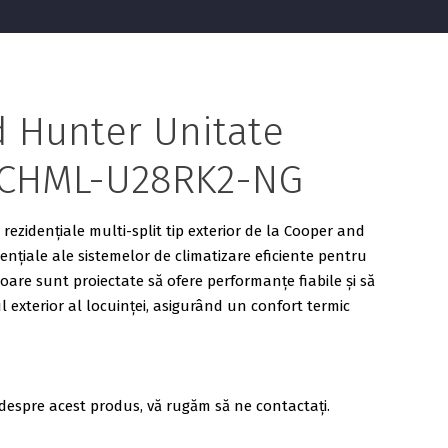
 Hunter Unitate
ă CHML-U28RK2-NG
rezidențiale multi-split tip exterior de la Cooper and
țiale ale sistemelor de climatizare eficiente pentru
rioare sunt proiectate să ofere performanțe fiabile și să
l exterior al locuinței, asigurând un confort termic
despre acest produs, vă rugăm să ne contactați.