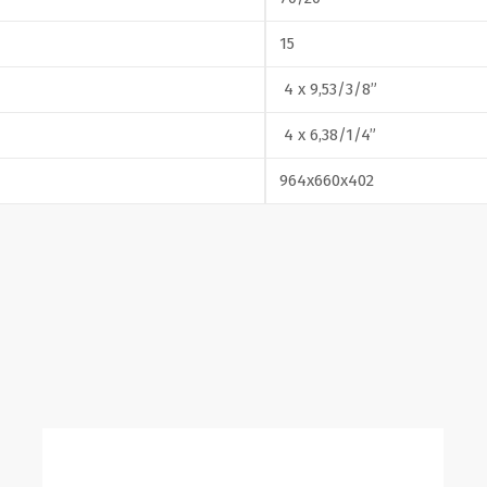
15
4 x 9,53/3/8”
4 x 6,38/1/4”
964x660x402