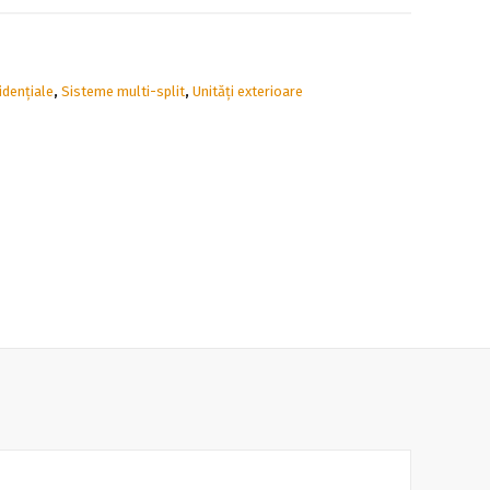
idențiale
,
Sisteme multi-split
,
Unități exterioare