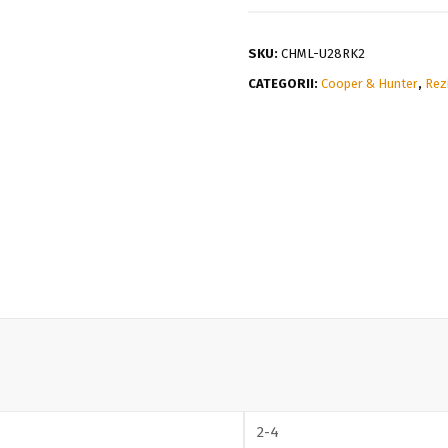
SKU:
CHML-U28RK2
CATEGORII:
Cooper & Hunter
,
Rez
2-4