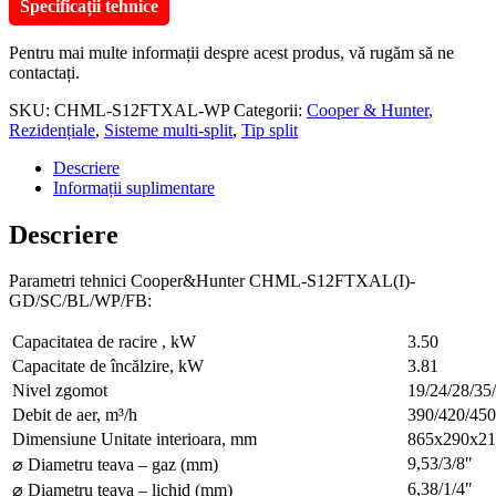
Specificații tehnice
Pentru mai multe informații despre acest produs, vă rugăm să ne
contactați.
SKU:
CHML-S12FTXAL-WP
Categorii:
Cooper & Hunter
,
Rezidențiale
,
Sisteme multi-split
,
Tip split
Descriere
Informații suplimentare
Descriere
Parametri tehnici Cooper&Hunter CHML-S12FTXAL(I)-
GD/SC/BL/WP/FB:
Capacitatea de racire , kW
3.50
Capacitate de încălzire, kW
3.81
Nivel zgomot
19/24/28/35
Debit de aer, m³/h
390/420/450
Dimensiune Unitate interioara, mm
865х290х21
9,53/3/8″
⌀ Diametru teava – gaz (mm)
6,38/1/4″
⌀ Diametru teava – lichid (mm)