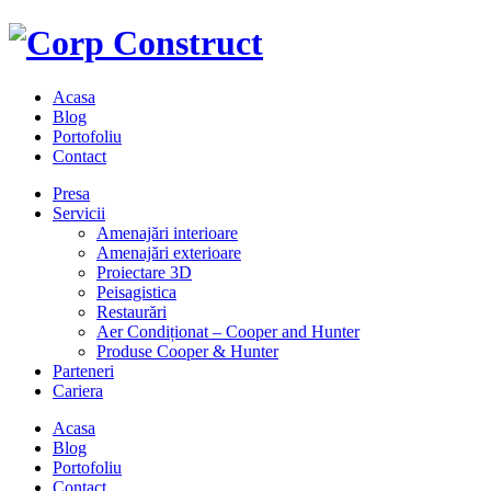
Acasa
Blog
Portofoliu
Contact
Presa
Servicii
Amenajări interioare
Amenajări exterioare
Proiectare 3D
Peisagistica
Restaurări
Aer Condiționat – Cooper and Hunter
Produse Cooper & Hunter
Parteneri
Cariera
Acasa
Blog
Portofoliu
Contact