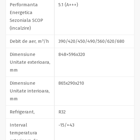
Performanta
5.1 (А+++)
Energetica
Sezoniala SCOP
(incalzire)
Debit de aer, m³/h
390/420/450/490/560/620/680
Dimensiune
848×596х320
Unitate exterioara,
mm
Dimensiune
865х290х210
Unitate interioara,
mm
Refrigerant,
R32
Interval
-15/+43
temperatura