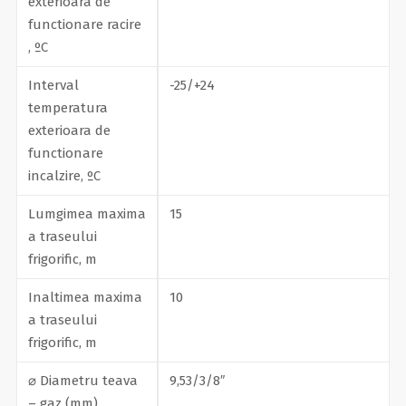
exterioara de
functionare racire
, ºC
Interval
-25/+24
temperatura
exterioara de
functionare
incalzire, ºC
Lumgimea maxima
15
a traseului
frigorific, m
Inaltimea maxima
10
a traseului
frigorific, m
⌀ Diametru teava
9,53/3/8″
– gaz (mm)