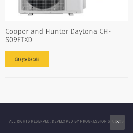
Cooper and Hunter Daytona CH-
S09FTXD
Citește Detalii
Scro
ALL RIGHTS RESERVED. DEVELOPED BY PROGRESSION STUDIOS