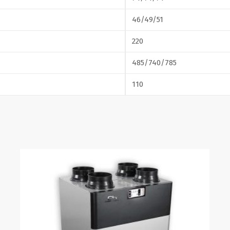
46/49/51
220
485/740/785
110