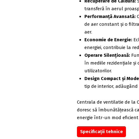
Recuperare de Căldură:
S
transferă în aerul proasp
Performanță Avansată:
C
de aer constant și o filtr
aer.
Economie de Energie:
Ec
energiei, contribuie la red
Operare Silențioasă:
Func
în mediile rezidențiale și
utilizatorilor.
Design Compact și Mode
tip de interior, adăugând
Centrala de ventilatie de la
doresc să îmbunătățească cal
energie într-un mod eficient 
Specificații tehnice