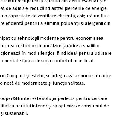
istemul recuperează căldura din aerul evacuat și o
ăt de admisie, reducând astfel pierderile de energie.
u o capacitate de ventilare eficientă, asigură un flux
are eficientă pentru a elimina poluanții și alergenii din
hipat cu tehnologii moderne pentru economisirea
ucerea costurilor de încălzire și răcire a spațiilor.
ționează în mod silențios, fiind ideal pentru utilizare
 comerciale fără a deranja confortul acustic al
rn:
Compact și estetic, se integrează armonios în orice
 o notă de modernitate și funcționalitate.
 Cooper&Hunter este soluția perfectă pentru cei care
itatea aerului interior și să optimizeze consumul de
și sustenabil.