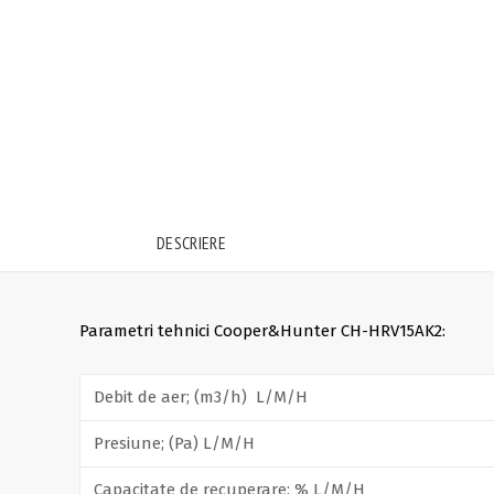
DESCRIERE
Parametri tehnici Cooper&Hunter CH-HRV15AK2:
Debit de aer; (m3/h) L/M/H
Presiune; (Pa) L/M/H
Capacitate de recuperare; % L/M/H