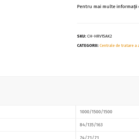
Pentru mai multe informații 
SKU:
CH-HRV15AK2
CATEGORII:
Centrale de tratare a 
1000/1500/1500
84/135/163
74/71/71