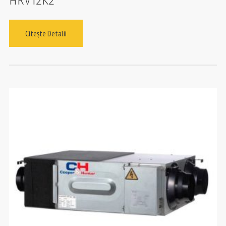
HRV12K2
Citește Detalii