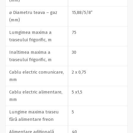
⌀ Diametru teava – gaz
15,88/5/8″
(mm)
Lumgimea maxima a
75
traseului frigorific, m
Inaltimea maxima a
30
traseului frigorific, m
Cablu electric comunicare,
2 x 0,75
mm
Cablu electric alimentare,
5 x1,5
mm
Lungime maxima traseu
5
fără alimentare freon
Alimentare adițională
40