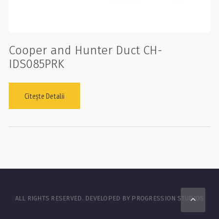
Cooper and Hunter Duct CH-
IDS085PRK
Citește Detalii
Scro
ALL RIGHTS RESERVED. DEVELOPED BY PROGRESSION STUDIOS