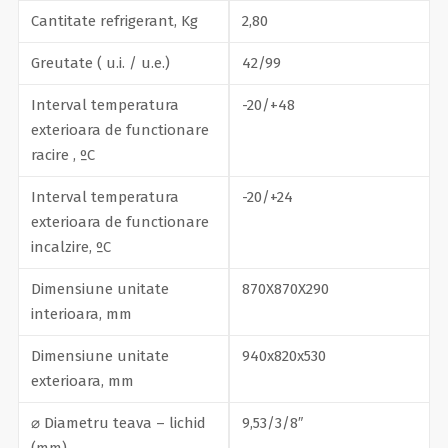
Cantitate refrigerant, Kg
2,80
Greutate ( u.i. / u.e.)
42/99
Interval temperatura
-20/+48
exterioara de functionare
racire , ºC
Interval temperatura
-20/+24
exterioara de functionare
incalzire, ºC
Dimensiune unitate
870X870X290
interioara, mm
Dimensiune unitate
940x820x530
exterioara, mm
⌀ Diametru teava – lichid
9,53/3/8″
(mm)