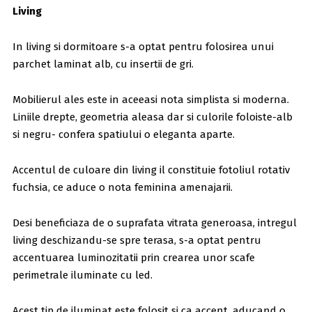
Living
In living si dormitoare s-a optat pentru folosirea unui
parchet laminat alb, cu insertii de gri.
Mobilierul ales este in aceeasi nota simplista si moderna.
Liniile drepte, geometria aleasa dar si culorile foloiste-alb
si negru- confera spatiului o eleganta aparte.
Accentul de culoare din living il constituie fotoliul rotativ
fuchsia, ce aduce o nota feminina amenajarii.
Desi beneficiaza de o suprafata vitrata generoasa, intregul
living deschizandu-se spre terasa, s-a optat pentru
accentuarea luminozitatii prin crearea unor scafe
perimetrale iluminate cu led.
Acest tip de iluminat este folosit si ca accent, aducand o