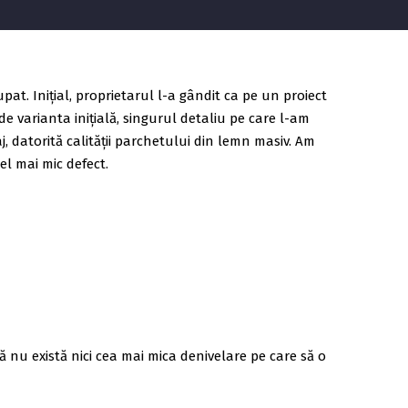
t. Inițial, proprietarul l-a gândit ca pe un proiect
de varianta inițială, singurul detaliu pe care l-am
, datorită calității parchetului din lemn masiv. Am
cel mai mic defect.
că nu există nici cea mai mica denivelare pe care să o