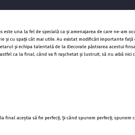
este una la fel de specială ca și amenajarea de care ne-am ocupa
 și cu spații cât mai utile. Au existat modificări importante față 
tarul și echipa talentată de la iDecorate păstrarea acestui finsaj
tfel ca la final, când va fi rașchetat și lustruit, să nu aibă nici 
 la final aceștia să fie perfecți, Și când spunem perfecți, spunem 